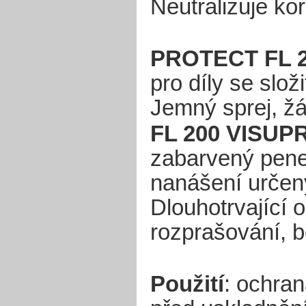
Neutralizuje ko
PROTECT FL 
pro díly se slož
Jemný sprej, ž
FL 200
VISUP
zabarvený penet
nanášení určený
Dlouhotrvající 
rozprašování, b
Použití
: ochran