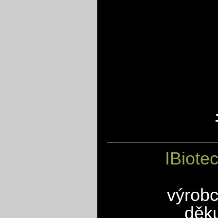
IBiote
výrobc
děku