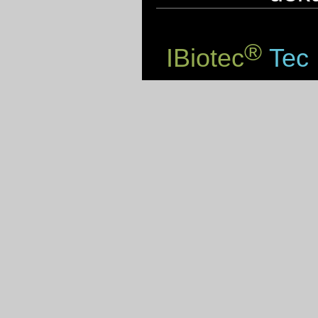
®
IBiotec
Tec 