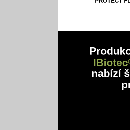
PROTECT FL
Produkov
IBiotec
nabízí 
p